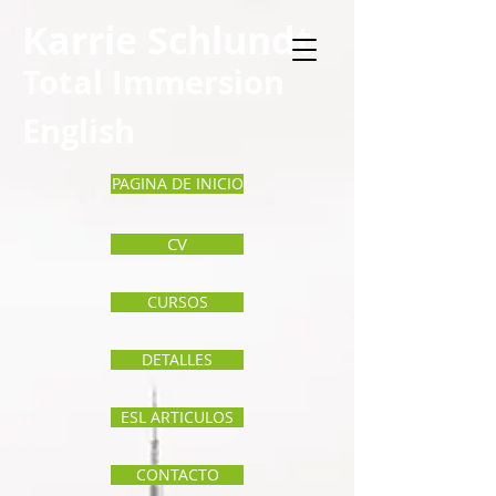
Karrie
Schlund
t
Total Immersion
English
PAGINA DE INICIO
CV
CURSOS
DETALLES
ESL ARTICULOS
CONTACTO