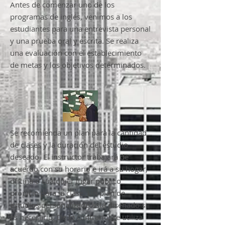
Antes de comenzar uno de los
programas de inglés, venimos a los
estudiantes para una entrevista personal
y una prueba oral y escrita. Se realiza
una evaluación con el establecimiento
de metas y los objetivos determinados.
Se recomienda un plan para la cantidad
de clases y la duración del estudio
deseado. El instructor trabajará de
acuerdo con su horario e irá a su hogar,
oficina o cualquier lugar público
propicio para la clase. Un plan de
estudios personalizado está diseñado si
es necesario. De lo contrario, se utiliza