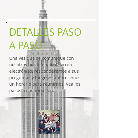
DETALLES PASO
A PASO
Una vez que se comunique con
nosotros por teléfono o correo
electrónico, responderemos a sus
preguntas y luego estableceremos
un horario para reunirnos. Vea los
pasos a continuación: